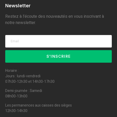
Newsletter
Restez à l’écoute des nouveautés en vous inscrivant à
notre newsletter.
S'INSCRIRE
Horaire :
Jours : lundi-vendredi
07h30-12h30 et 14h30-17h30
Demi-journée : Samedi
08h00-13h00
Les permanences aux caisses des sièges
12h30-14h30