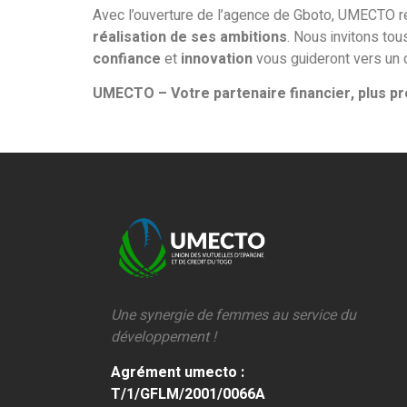
Avec l’ouverture de l’agence de Gboto, UMECTO 
réalisation de ses ambitions
. Nous invitons tou
confiance
et
innovation
vous guideront vers un
UMECTO – Votre partenaire financier, plus pr
Une synergie de femmes au service du
développement !
Agrément umecto :
T/1/GFLM/2001/0066A