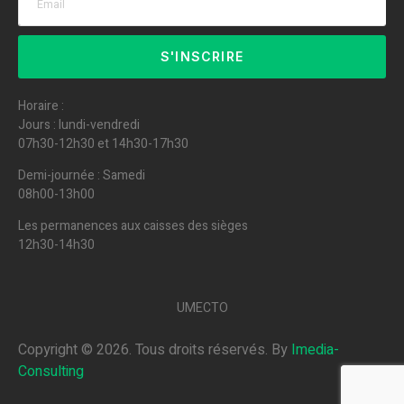
S'INSCRIRE
Horaire :
Jours : lundi-vendredi
07h30-12h30 et 14h30-17h30
Demi-journée : Samedi
08h00-13h00
Les permanences aux caisses des sièges
12h30-14h30
UMECTO
Copyright ©
2026
. Tous droits réservés. By
Imedia-
Consulting