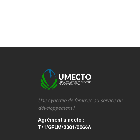
Une synergie de femmes au service du
développement !
Agrément umecto :
T/1/GFLM/2001/0066A