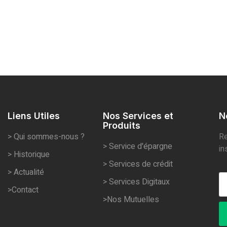
Liens Utiles
Nos Services et
N
Produits
> Qui sommes-nous ?
Re
> Service d'épargne
in
> Historique
> Services de crédit
> Actualité
> Services Digitaux
>Contact
>Nos Mutuelles